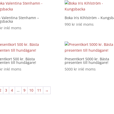
 Valentina Stenhamn –
Boka Iris Kihlström – Kungsb
gsbacka
990
kr
inkl moms
kr
inkl moms
entkort 500 kr. Bästa
Presentkort 5000 kr. Bästa
enten till hundägare!
presenten till hundägare!
kr
inkl moms
5000
kr
inkl moms
2
3
4
…
9
10
11
→