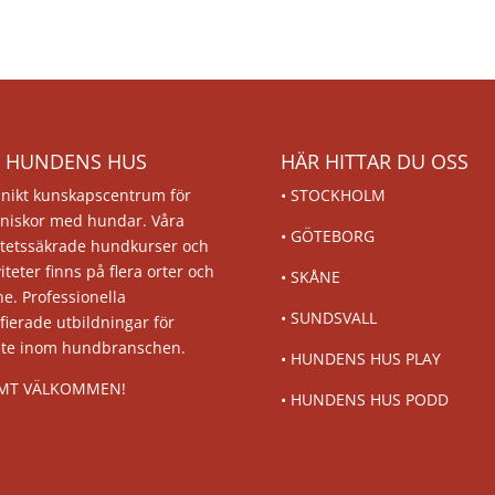
 HUNDENS HUS
HÄR HITTAR DU OSS
unikt kunskapscentrum för
•
STOCKHOLM
niskor med hundar. Våra
•
GÖTEBORG
itetssäkrade hundkurser och
viteter finns på flera orter och
•
SKÅNE
ne. Professionella
•
SUNDSVALL
ifierade utbildningar för
ete inom hundbranschen.
•
HUNDENS HUS PLAY
MT VÄLKOMMEN!
•
HUNDENS HUS PODD