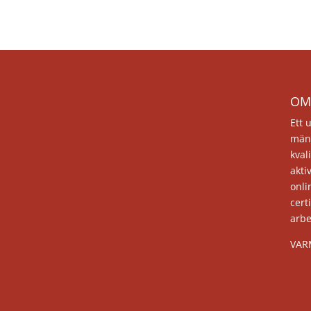
OM
Ett 
män
kval
akti
onli
cert
arb
VAR