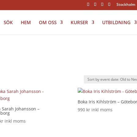
Stockholm
SÖK
HEM
OM OSS
KURSER
UTBILDNING
Boka Iris Kihlström – Götebo
 Sarah Johansson –
990
kr
inkl moms
eborg
kr
inkl moms