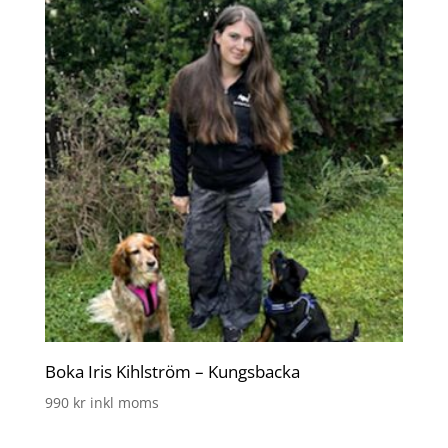
Boka Iris Kihlström – Kungsbacka
990
kr
inkl moms