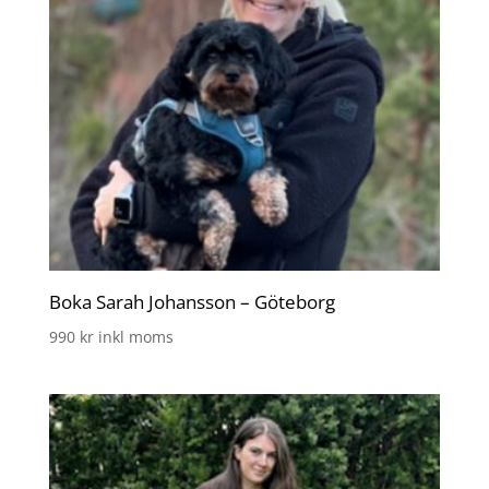
Boka Sarah Johansson – Göteborg
990
kr
inkl moms