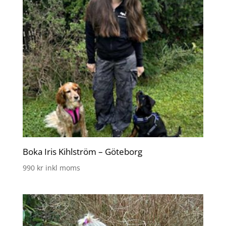
Boka Iris Kihlström – Göteborg
990
kr
inkl moms