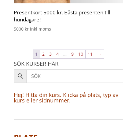
Presentkort 5000 kr. Bästa presenten till
hundägare!
5000
kr
inkl moms
1
2
3
4
…
9
10
11
→
SÖK KURSER HÄR
Hej! Hitta din kurs. Klicka på plats, typ av
kurs eller sidnummer.