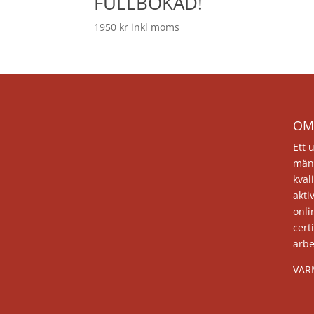
FULLBOKAD!
1950
kr
inkl moms
OM
Ett 
män
kval
akti
onli
cert
arb
VAR