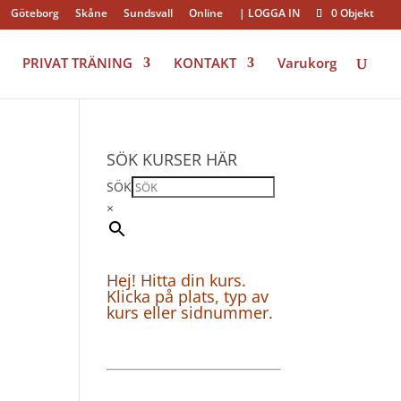
×
Göteborg
Skåne
Sundsvall
Online
| LOGGA IN
0 Objekt
PRIVAT TRÄNING
KONTAKT
Varukorg
SÖK KURSER HÄR
SÖK
×
Hej! Hitta din kurs.
Klicka på plats, typ av
kurs eller sidnummer.