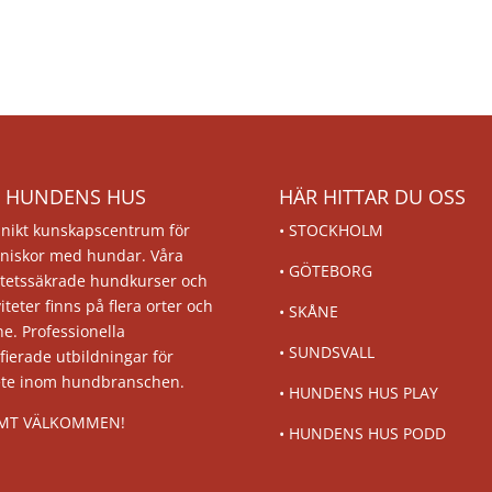
 HUNDENS HUS
HÄR HITTAR DU OSS
unikt kunskapscentrum för
•
STOCKHOLM
niskor med hundar. Våra
•
GÖTEBORG
itetssäkrade hundkurser och
viteter finns på flera orter och
•
SKÅNE
ne. Professionella
•
SUNDSVALL
ifierade utbildningar för
ete inom hundbranschen.
•
HUNDENS HUS PLAY
MT VÄLKOMMEN!
•
HUNDENS HUS PODD