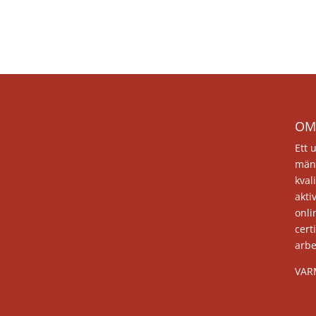
OM
Ett 
män
kval
akti
onli
cert
arb
VAR