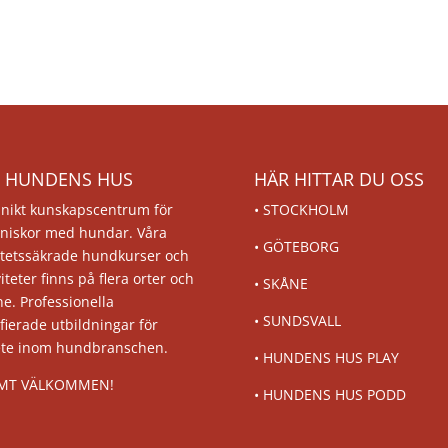
 HUNDENS HUS
HÄR HITTAR DU OSS
unikt kunskapscentrum för
•
STOCKHOLM
niskor med hundar. Våra
•
GÖTEBORG
itetssäkrade hundkurser och
viteter finns på flera orter och
•
SKÅNE
ne. Professionella
•
SUNDSVALL
ifierade utbildningar för
ete inom hundbranschen.
•
HUNDENS HUS PLAY
MT VÄLKOMMEN!
•
HUNDENS HUS PODD