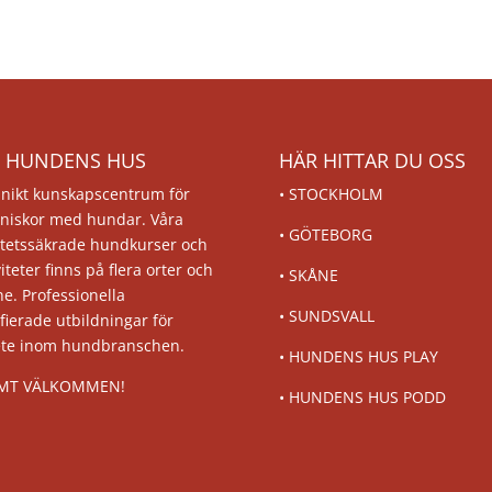
 HUNDENS HUS
HÄR HITTAR DU OSS
unikt kunskapscentrum för
•
STOCKHOLM
niskor med hundar. Våra
•
GÖTEBORG
itetssäkrade hundkurser och
viteter finns på flera orter och
•
SKÅNE
ne. Professionella
•
SUNDSVALL
ifierade utbildningar för
ete inom hundbranschen.
•
HUNDENS HUS PLAY
MT VÄLKOMMEN!
•
HUNDENS HUS PODD