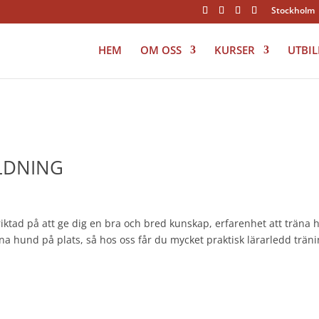
Stockholm
HEM
OM OSS
KURSER
UTBI
LDNING
ktad på att ge dig en bra och bred kunskap, erfarenhet att träna
räna hund på plats, så hos oss får du mycket praktisk lärarledd trän