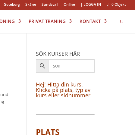
Göteborg
Skåne
Sundsvall
Online
| LOGGA IN
0 Objekt
LDNING
PRIVAT TRÄNING
KONTAKT
SÖK KURSER HÄR
Hej! Hitta din kurs.
Klicka på plats, typ av
 hund
kurs eller sidnummer.
ing
PLATS