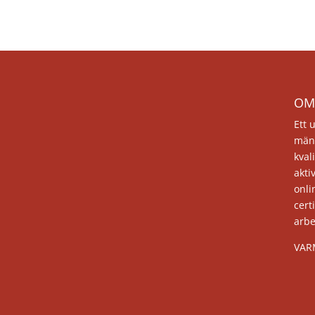
OM
Ett 
män
kval
akti
onli
cert
arb
VAR