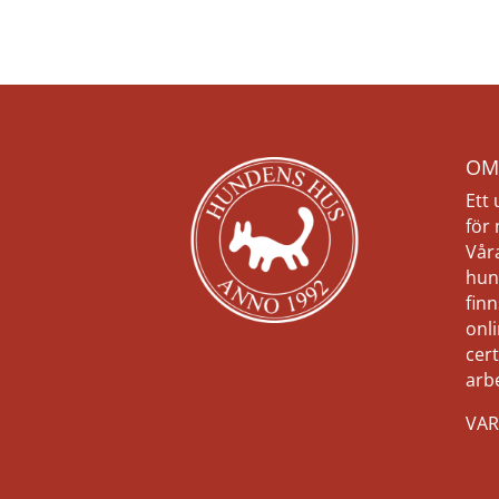
OM
Ett
för
Vår
hun
finn
onli
cert
arb
VAR