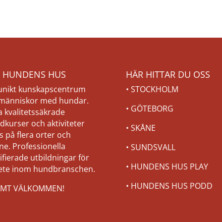
 HUNDENS HUS
HÄR HITTAR DU OSS
 unikt kunskapscentrum
•
STOCKHOLM
 människor med hundar.
•
GÖTEBORG
a kvalitetssäkrade
dkurser och aktiviteter
•
SKÅNE
s på flera orter och
ne. Professionella
•
SUNDSVALL
ifierade utbildningar för
•
HUNDENS HUS PLAY
ete inom hundbranschen.
•
HUNDENS HUS PODD
MT VÄLKOMMEN!