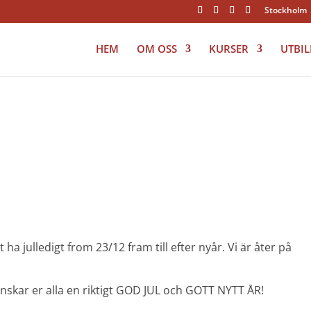
Stockholm
HEM
OM OSS
KURSER
UTBI
ha julledigt from 23/12 fram till efter nyår. Vi är åter på
h önskar er alla en riktigt GOD JUL och GOTT NYTT ÅR!