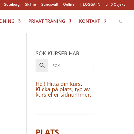
Göteborg
Skåne
Sundsvall
Online
| LOGGA IN
0 Objekt
LDNING
PRIVAT TRÄNING
KONTAKT
SÖK KURSER HÄR
Hej! Hitta din kurs.
Klicka på plats, typ av
kurs eller sidnummer.
PLATS