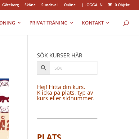
Göteborg
Skåne
Sundsvall
Online
| LOGGA IN
0 Objekt
LDNING
PRIVAT TRÄNING
KONTAKT
SÖK KURSER HÄR
Hej! Hitta din kurs.
Klicka på plats, typ av
kurs eller sidnummer.
PLATS