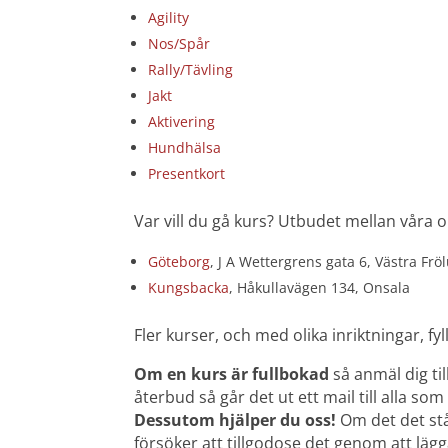
Agility
Nos/Spår
Rally/Tävling
Jakt
Aktivering
Hundhälsa
Presentkort
Var vill du gå kurs? Utbudet mellan våra oli
Göteborg
, J A Wettergrens gata 6, Västra Fr
Kungsbacka
, Håkullavägen 134, Onsala
Fler kurser, och med olika inriktningar, fy
Om en kurs är fullbokad
så anmäl dig til
återbud så går det ut ett mail till alla som 
Dessutom hjälper du oss!
Om det det står
försöker att tillgodose det genom att lägga