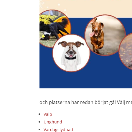
och platserna har redan börjat gå! Välj m
Valp
Unghund
Vardagslydnad