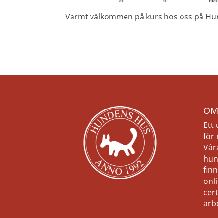
Varmt välkommen på kurs hos oss på Hu
OM
Ett
för
Vår
hun
finn
onli
cert
arb