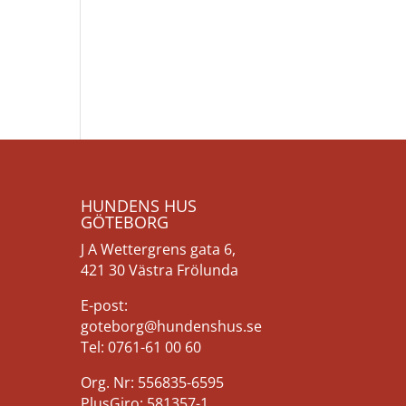
HUNDENS HUS
GÖTEBORG
J A Wettergrens gata 6,
421 30 Västra Frölunda
E-post:
goteborg@hundenshus.se
Tel: 0761-61 00 60
Org. Nr: 556835-6595
PlusGiro: 581357-1