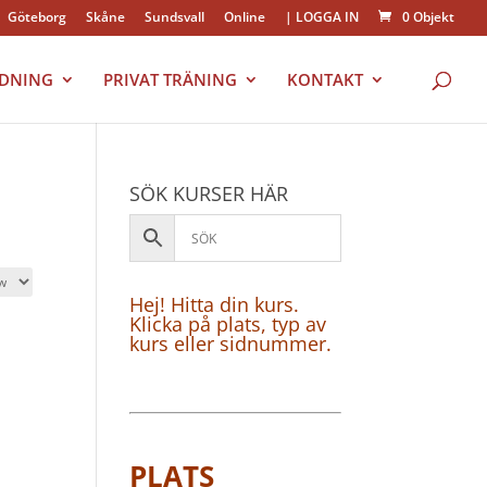
Göteborg
Skåne
Sundsvall
Online
| LOGGA IN
0 Objekt
LDNING
PRIVAT TRÄNING
KONTAKT
SÖK KURSER HÄR
Hej! Hitta din kurs.
Klicka på plats, typ av
kurs eller sidnummer.
PLATS