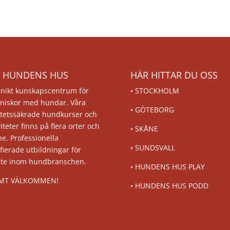
 HUNDENS HUS
HÄR HITTAR DU OSS
unikt kunskapscentrum för
•
STOCKHOLM
niskor med hundar. Våra
•
GÖTEBORG
itetssäkrade hundkurser och
viteter finns på flera orter och
•
SKÅNE
ne. Professionella
•
SUNDSVALL
ifierade utbildningar för
ete inom hundbranschen.
•
HUNDENS HUS PLAY
MT VÄLKOMMEN!
•
HUNDENS HUS PODD