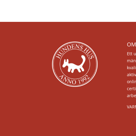
OM
Ett 
män
kval
akti
onli
cert
arb
VAR