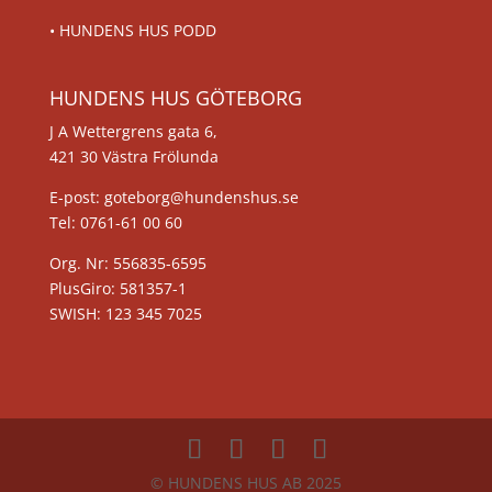
•
HUNDENS HUS PODD
HUNDENS HUS GÖTEBORG
J A Wettergrens gata 6,
421 30 Västra Frölunda
E-post: goteborg@hundenshus.se
Tel: 0761-61 00 60
Org. Nr: 556835-6595
PlusGiro: 581357-1
SWISH: 123 345 7025
© HUNDENS HUS AB 2025