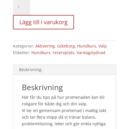
Puppy
Walk
-
Lägg till i varukorg
Slottsskogen,
21/8
2026
-
Kategorier:
Aktivering
,
Göteborg
,
Hundkurs
,
Valp
5
Etiketter:
Hundkurs
,
reservplats
,
Vardagslydnad
platser
kvar!
mängd
Beskrivning
Beskrivning
Här får du tips på hur promenaden kan bli
roligare för både dig och din valp.
Vi tar en gemensam promenad i maklig takt
och tar flera stopp då vi tränar balans,
problemlösning, leker och gör enkla nyttiga