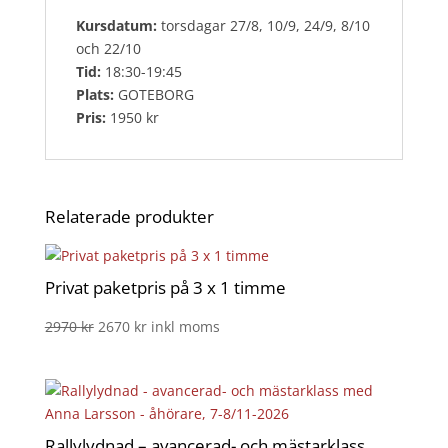
Kursdatum:
torsdagar 27/8, 10/9, 24/9, 8/10
och 22/10
Tid:
18:30-19:45
Plats:
GOTEBORG
Pris:
1950 kr
Relaterade produkter
Privat paketpris på 3 x 1 timme
Det
Det
2970
kr
2670
kr
inkl moms
ursprungliga
nuvarande
priset
priset
var:
är:
2970 kr.
2670 kr.
Rallylydnad – avancerad- och mästarklass