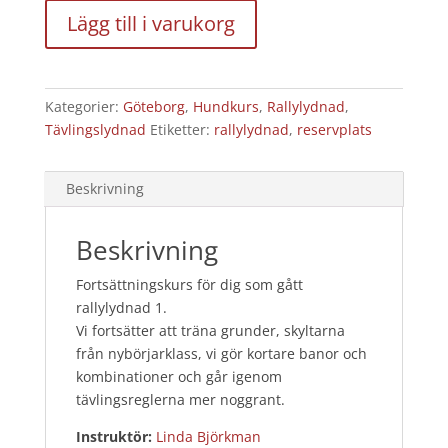
27/8
Lägg till i varukorg
2026
-
4
platser
Kategorier:
Göteborg
,
Hundkurs
,
Rallylydnad
,
kvar!
Tävlingslydnad
Etiketter:
rallylydnad
,
reservplats
mängd
Beskrivning
Beskrivning
Fortsättningskurs för dig som gått
rallylydnad 1.
Vi fortsätter att träna grunder, skyltarna
från nybörjarklass, vi gör kortare banor och
kombinationer och går igenom
tävlingsreglerna mer noggrant.
Instruktör:
Linda Björkman