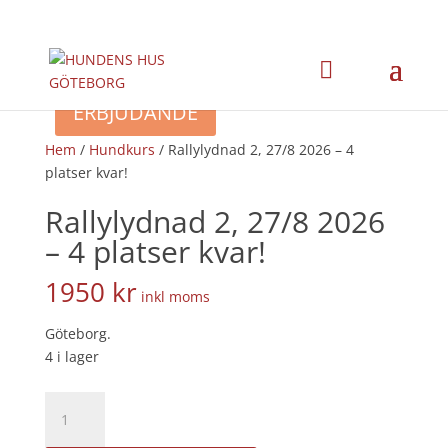
×
ERBJUDANDE
Hem
/
Hundkurs
/ Rallylydnad 2, 27/8 2026 – 4
platser kvar!
Rallylydnad 2, 27/8 2026
– 4 platser kvar!
1950
kr
inkl moms
Göteborg.
4 i lager
Rallylydnad
2,