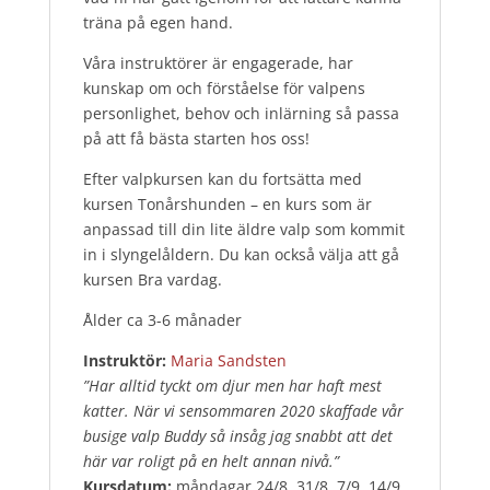
träna på egen hand.
Våra instruktörer är engagerade, har
kunskap om och förståelse för valpens
personlighet, behov och inlärning så passa
på att få bästa starten hos oss!
Efter valpkursen kan du fortsätta med
kursen Tonårshunden – en kurs som är
anpassad till din lite äldre valp som kommit
in i slyngelåldern. Du kan också välja att gå
kursen Bra vardag.
Ålder ca 3-6 månader
Instruktör:
Maria Sandsten
”Har alltid tyckt om djur men har haft mest
katter. När vi sensommaren 2020 skaffade vår
busige valp Buddy så insåg jag snabbt att det
här var roligt på en helt annan nivå.”
Kursdatum:
måndagar 24/8, 31/8, 7/9, 14/9