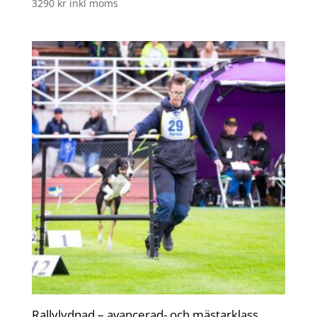
3290
kr
inkl moms
Rallylydnad – avancerad- och mästarklass