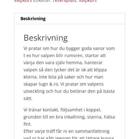
Valpkurs
Etiketter:
reservplats
,
Valpkurs
Beskrivning
Beskrivning
Vi pratar om hur du bygger goda vanor som
t ex hur valpen blir rumsren, startar att
vänja den vara själv hemma, hanterar
valpen så den tycker det är ok att klippa
klorna, inte bita på saker och hur man
skapar lugn & ro. Vi pratar om valpens
utveckling och hur du belönar den på bästa
sätt.
Vi tränar kontakt, följsamhet i koppel,
grunden till en bra inkallning, stanna, hälsa
fint.
Efter varje träff får ni en sammanfattning
vad ni har gått igenom för att lättare kunna