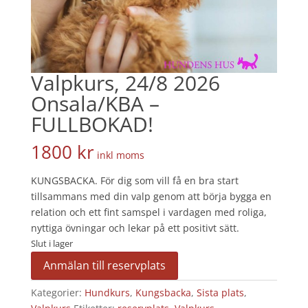
Valpkurs, 24/8 2026
Onsala/KBA –
FULLBOKAD!
1800
kr
inkl moms
KUNGSBACKA. För dig som vill få en bra start
tillsammans med din valp genom att börja bygga en
relation och ett fint samspel i vardagen med roliga,
nyttiga övningar och lekar på ett positivt sätt.
Slut i lager
Anmälan till reservplats
Kategorier:
Hundkurs
,
Kungsbacka
,
Sista plats
,