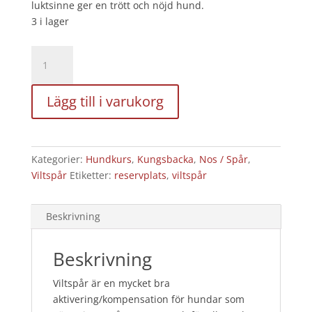
luktsinne ger en trött och nöjd hund.
3 i lager
Viltspår
1
-
Lägg till i varukorg
dagtid,
26/8
2026
KBA
Kategorier:
Hundkurs
,
Kungsbacka
,
Nos / Spår
,
-
Viltspår
Etiketter:
reservplats
,
viltspår
3
platser
kvar!
Beskrivning
mängd
Beskrivning
Viltspår är en mycket bra
aktivering/kompensation för hundar som