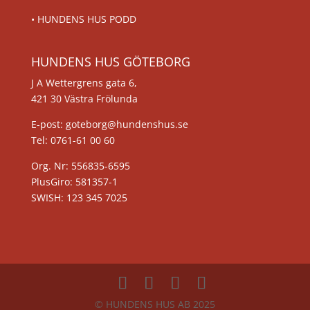
•
HUNDENS HUS PODD
HUNDENS HUS GÖTEBORG
J A Wettergrens gata 6,
421 30 Västra Frölunda
E-post: goteborg@hundenshus.se
Tel: 0761-61 00 60
Org. Nr: 556835-6595
PlusGiro: 581357-1
SWISH: 123 345 7025
© HUNDENS HUS AB 2025