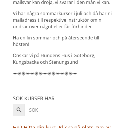
mailsvar kan dröja, vi svarar i den mån vi kan.
Vi har några sommarkurser i juli och då har ni
mailadress till respektive instruktör om ni
undrar över något eller får förhinder.
Ha en fin sommar och på återseende till
hösten!
Önskar vi på Hundens Hus i Göteborg,
Kungsbacka och Stenungsund
☀️☀️☀️☀️☀️☀️☀️☀️☀️☀️☀️☀️☀️☀️☀️
SÖK KURSER HÄR
Hej! Hitta din kurs. Klicka på plats, typ av