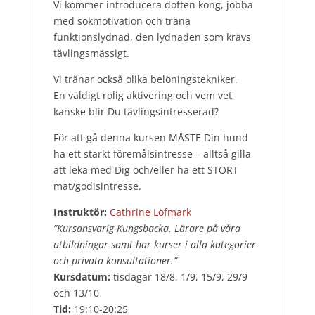
Vi kommer introducera doften kong, jobba
med sökmotivation och träna
funktionslydnad, den lydnaden som krävs
tävlingsmässigt.
Vi tränar också olika belöningstekniker.
En väldigt rolig aktivering och vem vet,
kanske blir Du tävlingsintresserad?
För att gå denna kursen MÅSTE Din hund
ha ett starkt föremålsintresse – alltså gilla
att leka med Dig och/eller ha ett STORT
mat/godisintresse.
Instruktör:
Cathrine Löfmark
”Kursansvarig Kungsbacka. Lärare på våra
utbildningar samt har kurser i alla kategorier
och privata konsultationer.”
Kursdatum:
tisdagar 18/8, 1/9, 15/9, 29/9
och 13/10
Tid:
19:10-20:25