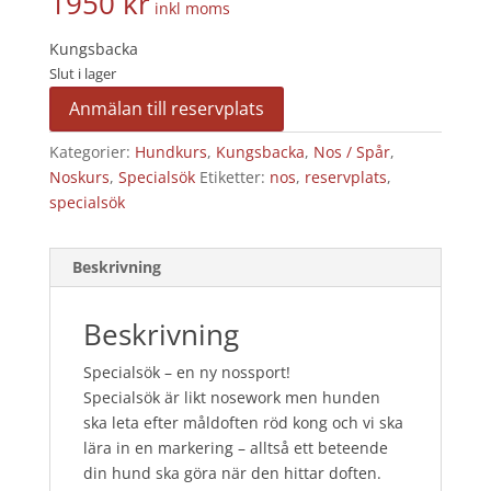
1950
kr
inkl moms
Kungsbacka
Slut i lager
Anmälan till reservplats
Kategorier:
Hundkurs
,
Kungsbacka
,
Nos / Spår
,
Noskurs
,
Specialsök
Etiketter:
nos
,
reservplats
,
specialsök
Beskrivning
Beskrivning
Specialsök – en ny nossport!
Specialsök är likt nosework men hunden
ska leta efter måldoften röd kong och vi ska
lära in en markering – alltså ett beteende
din hund ska göra när den hittar doften.