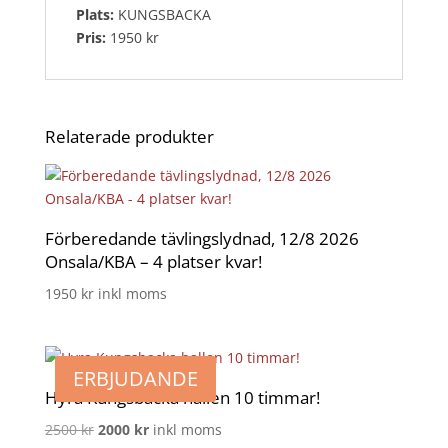
Plats:
KUNGSBACKA
Pris:
1950 kr
Relaterade produkter
Förberedande tävlingslydnad, 12/8 2026
Onsala/KBA – 4 platser kvar!
1950
kr
inkl moms
ERBJUDANDE
Hyra Kungsbacka hallen 10 timmar!
Det
Det
2500
kr
2000
kr
inkl moms