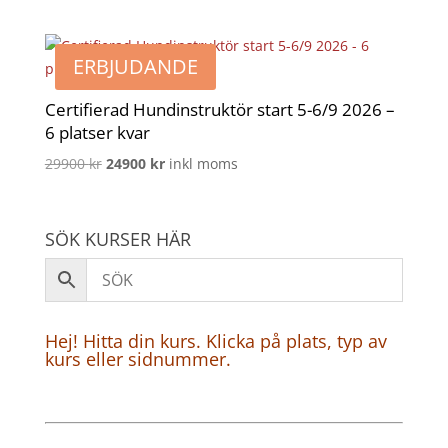
ursprungliga
nuvarande
priset
priset
var:
är:
ERBJUDANDE
2500 kr.
2000 kr.
Certifierad Hundinstruktör start 5-6/9 2026 –
6 platser kvar
Det
Det
29900
kr
24900
kr
inkl moms
ursprungliga
nuvarande
priset
priset
var:
är:
SÖK KURSER HÄR
29900 kr.
24900 kr.
Hej! Hitta din kurs. Klicka på plats, typ av
kurs eller sidnummer.